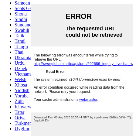
Samoan
Scots Gaelic
Shona
Sindhi
Sundanese
Swahili
Tajik
Tamil
Telugu
Thai
Ukrainian
Urdu
Uzbek
Vietnamese
Welsh
Xhosa
Yiddish
Yoruba
Zulu
Kinyarwanda
Tatar
Oriya
Turkmen
Uyghur