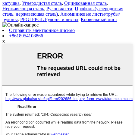
катушка
,
Углеродистая сталь
,
Оцинкованная сталь
,
Нержавеющая сталь
,
Рулон жести
,
Профиль (углеродистая
сталь, нержавеющая сталь)
,
Алюминиевые листы/трубы/
рулоны
,
PPGI PPGL Рулоны и листы
,
Кровельный лист
Отправить электронное письмо
+8618954108866
x