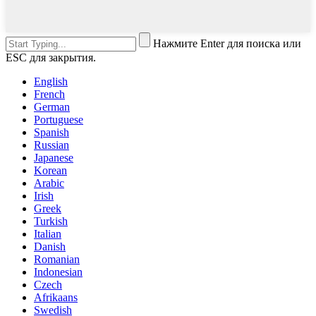
Нажмите Enter для поиска или
ESC для закрытия.
English
French
German
Portuguese
Spanish
Russian
Japanese
Korean
Arabic
Irish
Greek
Turkish
Italian
Danish
Romanian
Indonesian
Czech
Afrikaans
Swedish