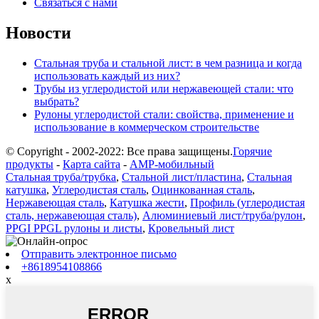
Связаться с нами
Новости
Стальная труба и стальной лист: в чем разница и когда
использовать каждый из них?
Трубы из углеродистой или нержавеющей стали: что
выбрать?
Рулоны углеродистой стали: свойства, применение и
использование в коммерческом строительстве
© Copyright - 2002-2022: Все права защищены.
Горячие
продукты
-
Карта сайта
-
AMP-мобильный
Стальная труба/трубка
,
Стальной лист/пластина
,
Стальная
катушка
,
Углеродистая сталь
,
Оцинкованная сталь
,
Нержавеющая сталь
,
Катушка жести
,
Профиль (углеродистая
сталь, нержавеющая сталь)
,
Алюминиевый лист/труба/рулон
,
PPGI PPGL рулоны и листы
,
Кровельный лист
Отправить электронное письмо
+8618954108866
x