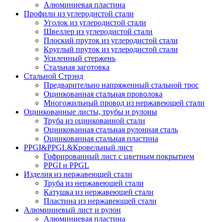
Алюминиевая пластина
Профили из углеродистой стали
Уголок из углеродистой стали
Швеллер из углеродистой стали
Плоский пруток из углеродистой стали
Круглый пруток из углеродистой стали
Усиленный стержень
Стальная заготовка
Стальной Стрэнд
Предварительно напряженный стальной трос
Оцинкованная стальная проволока
Многожильный провод из нержавеющей стали
Оцинкованные листы, трубы и рулоны
Труба из оцинкованной стали
Оцинкованная стальная рулонная сталь
Оцинкованная стальная пластина
PPGI&PPGL&Кровельный лист
Гофрированный лист с цветным покрытием
PPGI и PPGL
Изделия из нержавеющей стали
Труба из нержавеющей стали
Катушка из нержавеющей стали
Пластина из нержавеющей стали
Алюминиевый лист и рулон
Алюминиевая пластина