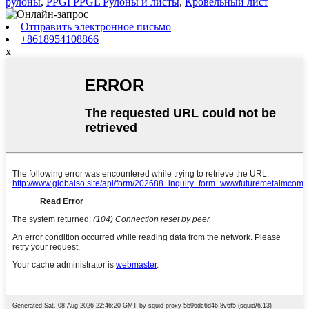
рулоны
,
PPGI PPGL Рулоны и листы
,
Кровельный лист
Отправить электронное письмо
+8618954108866
x