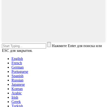
Нажмите Enter для поиска или
ESC для закрытия.
English
French
German
Portuguese
Spanish
Russian
Japanese
Korean
Arabic
Irish
Greek
Turkish