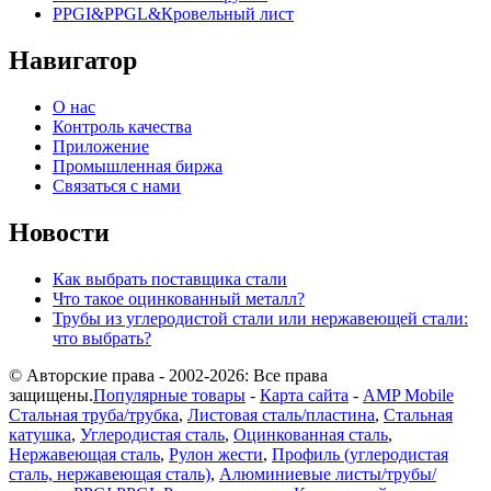
PPGI&PPGL&Кровельный лист
Навигатор
О нас
Контроль качества
Приложение
Промышленная биржа
Связаться с нами
Новости
Как выбрать поставщика стали
Что такое оцинкованный металл?
Трубы из углеродистой стали или нержавеющей стали:
что выбрать?
© Авторские права - 2002-2026: Все права
защищены.
Популярные товары
-
Карта сайта
-
AMP Mobile
Стальная труба/трубка
,
Листовая сталь/пластина
,
Стальная
катушка
,
Углеродистая сталь
,
Оцинкованная сталь
,
Нержавеющая сталь
,
Рулон жести
,
Профиль (углеродистая
сталь, нержавеющая сталь)
,
Алюминиевые листы/трубы/