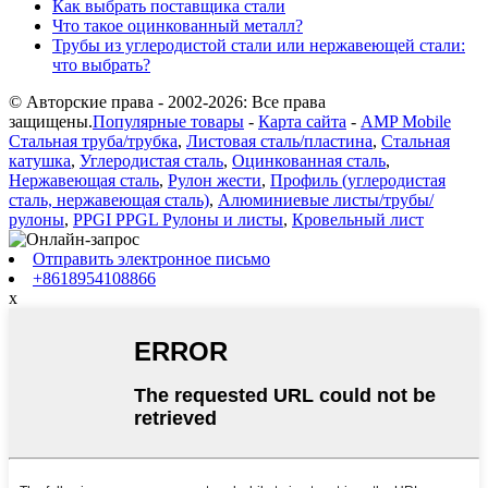
Как выбрать поставщика стали
Что такое оцинкованный металл?
Трубы из углеродистой стали или нержавеющей стали:
что выбрать?
© Авторские права - 2002-2026: Все права
защищены.
Популярные товары
-
Карта сайта
-
AMP Mobile
Стальная труба/трубка
,
Листовая сталь/пластина
,
Стальная
катушка
,
Углеродистая сталь
,
Оцинкованная сталь
,
Нержавеющая сталь
,
Рулон жести
,
Профиль (углеродистая
сталь, нержавеющая сталь)
,
Алюминиевые листы/трубы/
рулоны
,
PPGI PPGL Рулоны и листы
,
Кровельный лист
Отправить электронное письмо
+8618954108866
x