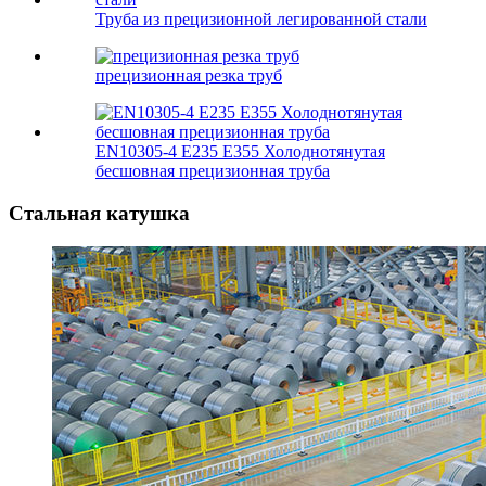
Труба из прецизионной легированной стали
прецизионная резка труб
EN10305-4 E235 E355 Холоднотянутая
бесшовная прецизионная труба
Стальная катушка