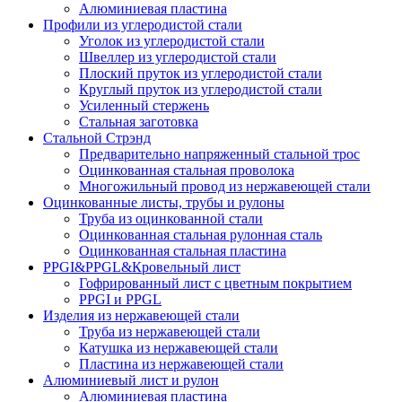
Алюминиевая пластина
Профили из углеродистой стали
Уголок из углеродистой стали
Швеллер из углеродистой стали
Плоский пруток из углеродистой стали
Круглый пруток из углеродистой стали
Усиленный стержень
Стальная заготовка
Стальной Стрэнд
Предварительно напряженный стальной трос
Оцинкованная стальная проволока
Многожильный провод из нержавеющей стали
Оцинкованные листы, трубы и рулоны
Труба из оцинкованной стали
Оцинкованная стальная рулонная сталь
Оцинкованная стальная пластина
PPGI&PPGL&Кровельный лист
Гофрированный лист с цветным покрытием
PPGI и PPGL
Изделия из нержавеющей стали
Труба из нержавеющей стали
Катушка из нержавеющей стали
Пластина из нержавеющей стали
Алюминиевый лист и рулон
Алюминиевая пластина