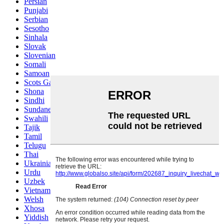
Persian
Punjabi
Serbian
Sesotho
Sinhala
Slovak
Slovenian
Somali
Samoan
Scots Gaelic
Shona
Sindhi
Sundanese
Swahili
Tajik
Tamil
Telugu
Thai
Ukrainian
Urdu
Uzbek
Vietnamese
Welsh
Xhosa
Yiddish